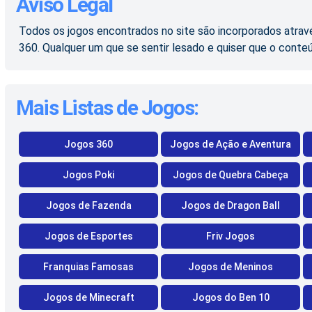
Aviso Legal
Todos os jogos encontrados no site são incorporados atravé
360. Qualquer um que se sentir lesado e quiser que o conte
Mais Listas de Jogos:
Jogos 360
Jogos de Ação e Aventura
Jogos Poki
Jogos de Quebra Cabeça
Jogos de Fazenda
Jogos de Dragon Ball
Jogos de Esportes
Friv Jogos
Franquias Famosas
Jogos de Meninos
Jogos de Minecraft
Jogos do Ben 10