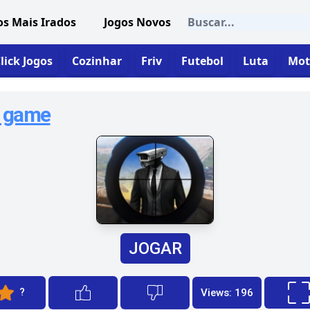
os Mais Irados
Jogos Novos
lick Jogos
Cozinhar
Friv
Futebol
Luta
Mot
r game
JOGAR
?
Views: 196