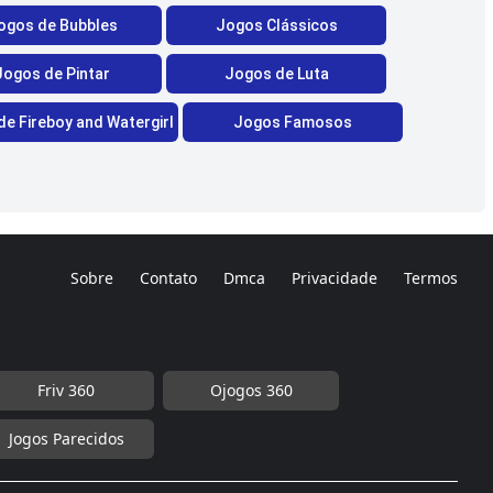
ogos de Bubbles
Jogos Clássicos
Jogos de Pintar
Jogos de Luta
e Fireboy and Watergirl
Jogos Famosos
Sobre
Contato
Dmca
Privacidade
Termos
Friv 360
Ojogos 360
Jogos Parecidos