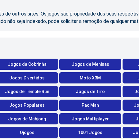
s de outros sites. Os jogos são propriedade dos seus respectiv
údo não seja indexado, pode solicitar a remoção de qualquer mat
Jogos da Cobrinha
Jogos de Meninas
Jogos Divertidos
Moto X3M
Jogos de Temple Run
Jogos de Tiro
Jo
Jogos Populares
Pac Man
Jo
Jogos de Mahjong
Jogos Multiplayer
J
Ojogos
1001 Jogos
Jo