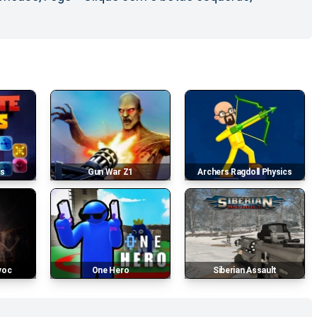
ks
Gun War Z1
Archers Ragdoll Physics
voc
One Hero
Siberian Assault