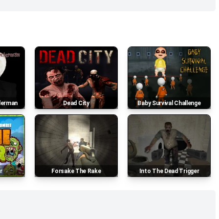
nderman
Dead City
Baby Survival Challenge
r
Forsake The Rake
Into The Dead Trigger