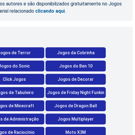
os autores e são disponibilizados gratuitamente no Jogos
erial relacionado
clicando aqui
.
ogos de Terror
Jogos da Cobrinha
Jogos do Sonic
Jogos do Ben 10
Click Jogos
Jogos de Decorar
gos de Tabuleiro
Jogos de Friday Night Funkin
gos de Minecraft
Jogos de Dragon Ball
s de Administração
Jogos Multiplayer
gos de Raciocínio
Moto X3M