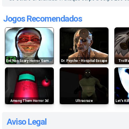
Jogos Recomendados
Evil Non Scary Horror Game Adventure
Dr. Psycho - Hospital Escape
Troll
Among Them Horror 3d
Ultracraze
Let's Kill J
Aviso Legal