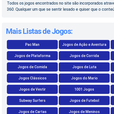
Todos os jogos encontrados no site são incorporados atravé
360. Qualquer um que se sentir lesado e quiser que o conte
Mais Listas de Jogos:
Pac Man
Jogos de Ação e Aventura
Jogos de Plataforma
Jogos de Corrida
Jogos de Comida
Jogos de Luta
Jogos Clássicos
Jogos do Mario
Jogos de Vestir
1001 Jogos
Subway Surfers
Jogos de Futebol
Jogos de Cartas
Jogos de Meninos