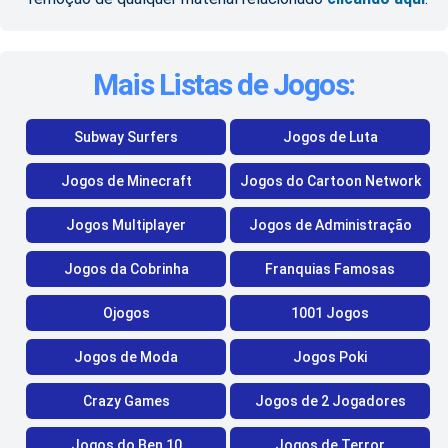
Mais Listas de Jogos:
Subway Surfers
Jogos de Luta
Jogos de Minecraft
Jogos do Cartoon Network
Jogos Multiplayer
Jogos de Administração
Jogos da Cobrinha
Franquias Famosas
Ojogos
1001 Jogos
Jogos de Moda
Jogos Poki
Crazy Games
Jogos de 2 Jogadores
Jogos do Ben 10
Jogos de Terror