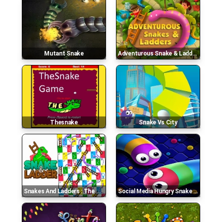
Mutant Snake
Adventurous Snake & Ladders
Thesnake
Snake Vs City
Snakes And Ladders : The Game
Social Media Hungry Snake Zone Fun Worms Game