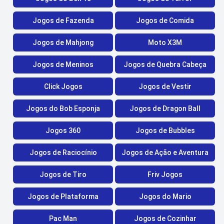
Jogos de Fazenda
Jogos de Comida
Jogos de Mahjong
Moto X3M
Jogos de Meninos
Jogos de Quebra Cabeça
Click Jogos
Jogos de Vestir
Jogos do Bob Esponja
Jogos de Dragon Ball
Jogos 360
Jogos de Bubbles
Jogos de Raciocínio
Jogos de Ação e Aventura
Jogos de Tiro
Friv Jogos
Jogos de Plataforma
Jogos do Mario
Pac Man
Jogos de Cozinhar