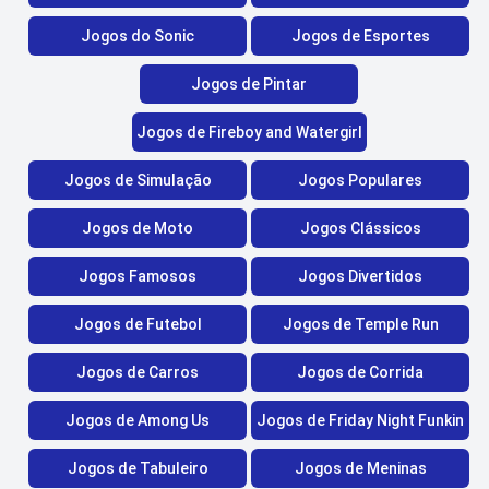
Jogos do Sonic
Jogos de Esportes
Jogos de Pintar
Jogos de Fireboy and Watergirl
Jogos de Simulação
Jogos Populares
Jogos de Moto
Jogos Clássicos
Jogos Famosos
Jogos Divertidos
Jogos de Futebol
Jogos de Temple Run
Jogos de Carros
Jogos de Corrida
Jogos de Among Us
Jogos de Friday Night Funkin
Jogos de Tabuleiro
Jogos de Meninas