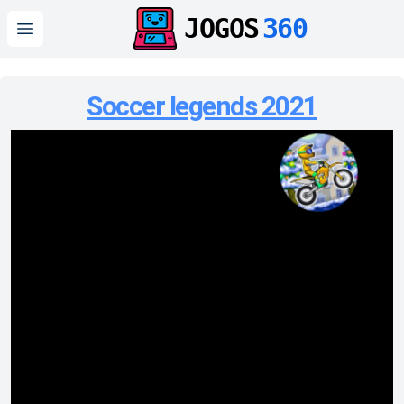
JOGOS
360
Open main menu
Soccer legends 2021