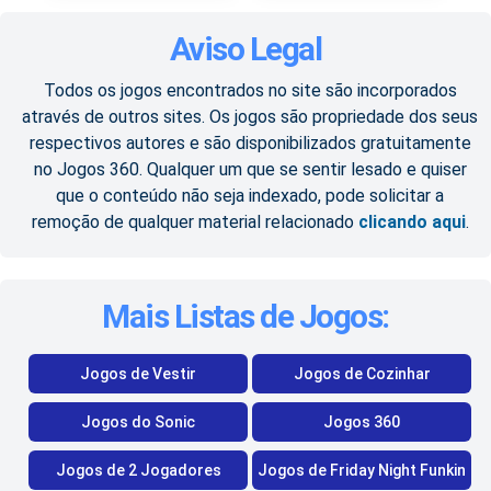
Aviso Legal
Todos os jogos encontrados no site são incorporados
através de outros sites. Os jogos são propriedade dos seus
respectivos autores e são disponibilizados gratuitamente
no Jogos 360. Qualquer um que se sentir lesado e quiser
que o conteúdo não seja indexado, pode solicitar a
remoção de qualquer material relacionado
clicando aqui
.
Mais Listas de Jogos:
Jogos de Vestir
Jogos de Cozinhar
Jogos do Sonic
Jogos 360
Jogos de 2 Jogadores
Jogos de Friday Night Funkin