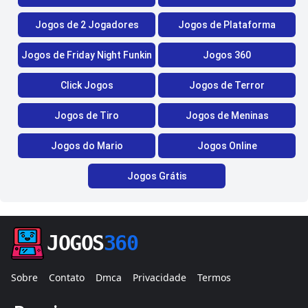
Jogos de 2 Jogadores
Jogos de Plataforma
Jogos de Friday Night Funkin
Jogos 360
Click Jogos
Jogos de Terror
Jogos de Tiro
Jogos de Meninas
Jogos do Mario
Jogos Online
Jogos Grátis
JOGOS
360
Sobre
Contato
Dmca
Privacidade
Termos