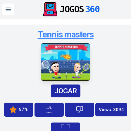
JOGOS
360
Open main menu
Tennis masters
JOGAR
87%
Views: 3094