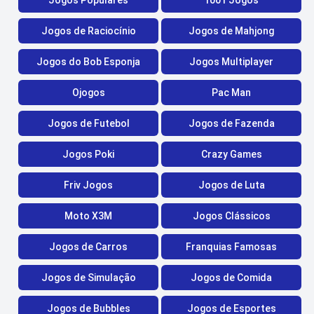
Jogos Populares
1001 Jogos
Jogos de Raciocínio
Jogos de Mahjong
Jogos do Bob Esponja
Jogos Multiplayer
Ojogos
Pac Man
Jogos de Futebol
Jogos de Fazenda
Jogos Poki
Crazy Games
Friv Jogos
Jogos de Luta
Moto X3M
Jogos Clássicos
Jogos de Carros
Franquias Famosas
Jogos de Simulação
Jogos de Comida
Jogos de Bubbles
Jogos de Esportes