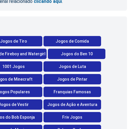
erial relacionado
clicando aqui
.
Jogos de Tiro
Jogos de Comida
e Fireboy and Watergirl
Jogos do Ben 10
1001 Jogos
Jogos de Luta
gos de Minecraft
Jogos de Pintar
ogos Populares
Franquias Famosas
Jogos de Vestir
Jogos de Ação e Aventura
os do Bob Esponja
Friv Jogos