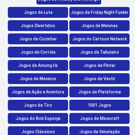
Jogos de Luta
Jogos de Friday Night Funkin
Jogos Divertidos
Jogos de Meninas
Jogos de Cozinhar
Jogos do Cartoon Network
Jogos de Corrida
Jogos de Tabuleiro
Jogos de Among Us
Jogos de Pintar
Jogos de Meninos
Jogos de Vestir
Jogos de Ação e Aventura
Jogos de Plataforma
Jogos de Tiro
1001 Jogos
Jogos do Bob Esponja
Jogos de Minecraft
Jogos Clássicos
Jogos de Simulação