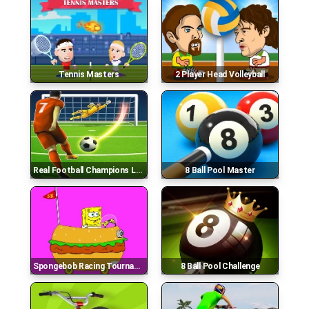
Tennis Masters
2 Player Head Volleyball
Real Football Champions League Football Strike
8 Ball Pool Master
Spongebob Racing Tournament
8 Ball Pool Challenge