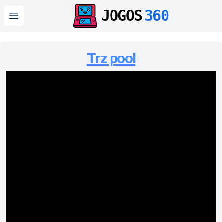
JOGOS
360
Open main menu
Trz pool