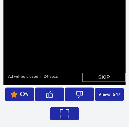
88%
Views: 647