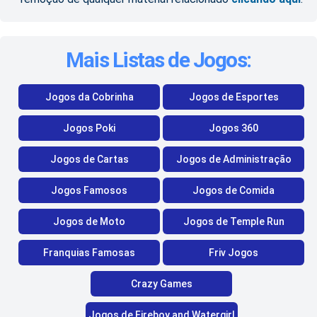
Mais Listas de Jogos:
Jogos da Cobrinha
Jogos de Esportes
Jogos Poki
Jogos 360
Jogos de Cartas
Jogos de Administração
Jogos Famosos
Jogos de Comida
Jogos de Moto
Jogos de Temple Run
Franquias Famosas
Friv Jogos
Crazy Games
Jogos de Fireboy and Watergirl