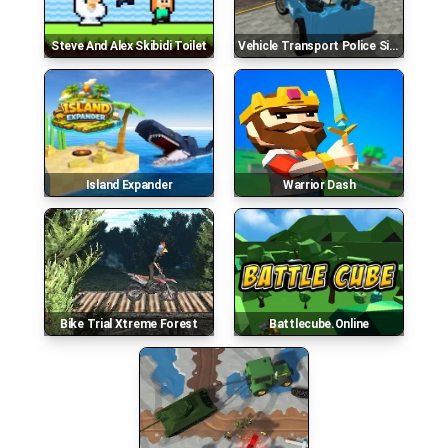
Steve And Alex Skibidi Toilet
Vehicle Transport Police Simulator
Island Expander
Warrior Dash
Bike Trial Xtreme Forest
Battlecube.online