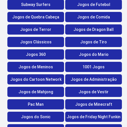
Subway Surfers
Jogos de Futebol
Jogos de Quebra Cabeça
Jogos de Comida
Jogos de Terror
Jogos de Dragon Ball
Jogos Clássicos
Jogos de Tiro
Jogos 360
Jogos do Mario
Jogos de Meninos
1001 Jogos
Jogos do Cartoon Network
Jogos de Administração
Jogos de Mahjong
Jogos de Vestir
Pac Man
Jogos de Minecraft
Jogos do Sonic
Jogos de Friday Night Funkin