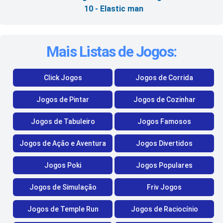
10 - Elastic man
Mais Listas de Jogos:
Click Jogos
Jogos de Corrida
Jogos de Pintar
Jogos de Cozinhar
Jogos de Tabuleiro
Jogos Famosos
Jogos de Ação e Aventura
Jogos Divertidos
Jogos Poki
Jogos Populares
Jogos de Simulação
Friv Jogos
Jogos de Temple Run
Jogos de Raciocínio