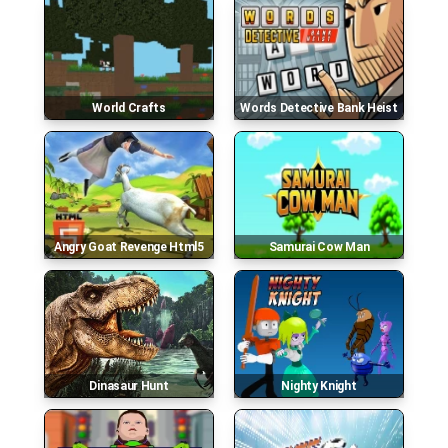
World Crafts
Words Detective Bank Heist
Angry Goat Revenge Html5
Samurai Cow Man
Dinasaur Hunt
Nighty Knight