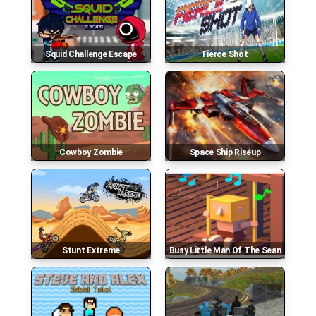
Squid Challenge Escape
Fierce Shot
Cowboy Zombie
Space Ship Riseup
Stunt Extreme
Busy Little Man Of The Sean