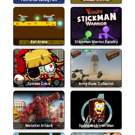
Fish Grow Eating Fish
Undead Shooter
Rat Arena
Stickman Warrior Fatality
Zombie Crisis
Army Guns Collector
Monster Attack
Spongebob Iron Man