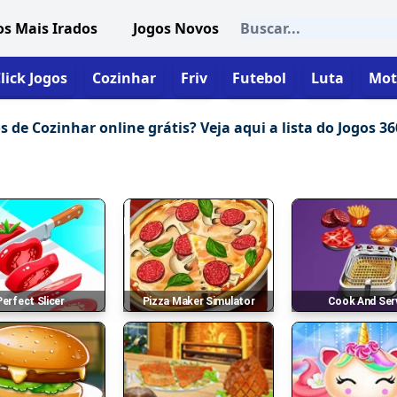
os Mais Irados
Jogos Novos
lick Jogos
Cozinhar
Friv
Futebol
Luta
Mot
 de Cozinhar online grátis? Veja aqui a lista do Jogos 36
Perfect Slicer
Pizza Maker Simulator
Cook And Ser