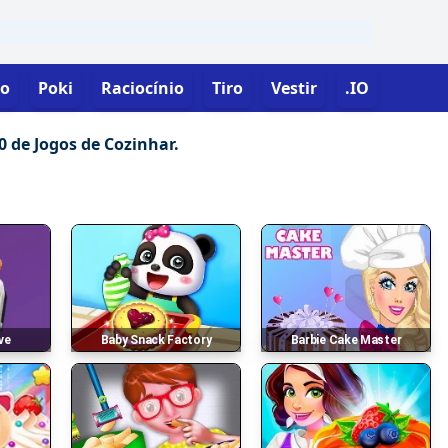
o
Poki
Raciocínio
Tiro
Vestir
.IO
0 de Jogos de Cozinhar.
ve
Baby Snack Factory
Barbie Cake Master