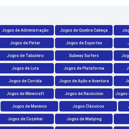
Jogos de Administração
Jogos de Quebra Cabeça
Jog
Jogos de Pintar
Jogos de Esportes
Jogos de Tabuleiro
Subway Surfers
Jog
Jogos de Luta
Jogos de Plataforma
J
Jogos de Corrida
Jogos de Ação e Aventura
J
Jogos de Minecraft
Jogos de Raciocínio
Jogos d
Jogos de Meninos
Jogos Clássicos
Jogos de Cozinhar
Jogos de Mahjong