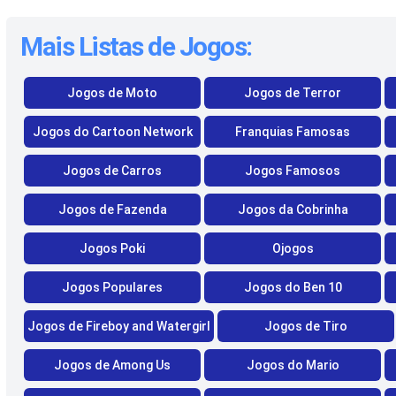
Mais Listas de Jogos:
Jogos de Moto
Jogos de Terror
Jogos do Cartoon Network
Franquias Famosas
Jogos de Carros
Jogos Famosos
Jogos de Fazenda
Jogos da Cobrinha
Jogos Poki
Ojogos
Jogos Populares
Jogos do Ben 10
Jogos de Fireboy and Watergirl
Jogos de Tiro
Jogos de Among Us
Jogos do Mario