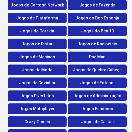
Jogos do Cartoon Network
Jogos de Fazenda
Jogos de Plataforma
Jogos do Bob Esponja
Jogos de Corrida
Jogos do Ben 10
Jogos de Pintar
Jogos de Raciocínio
Jogos de Meninos
Pac Man
Jogos de Moda
Jogos de Quebra Cabeça
Jogos de Cozinhar
Jogos de Futebol
Jogos Divertidos
Jogos de Administração
Jogos Multiplayer
Jogos Famosos
Crazy Games
Jogos de Cartas