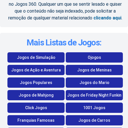
no Jogos 360. Qualquer um que se sentir lesado e quiser
que o conteúdo não seja indexado, pode solicitar a
remoção de qualquer material relacionado
clicando aqui
.
Mais Listas de Jogos:
Jogos de Simulação
Ojogos
Jogos de Ação e Aventura
Jogos de Meninas
Jogos Populares
Jogos do Mario
Jogos de Mahjong
Jogos de Friday Night Funkin
Click Jogos
1001 Jogos
Franquias Famosas
Jogos de Carros