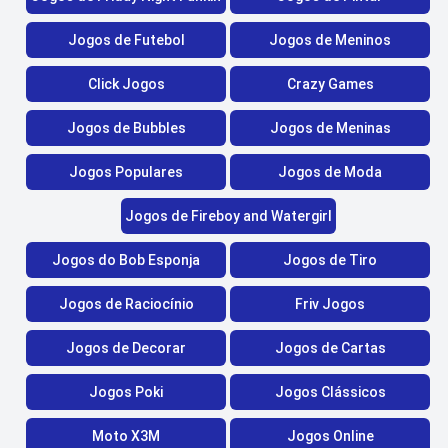
Jogos de Futebol
Jogos de Meninos
Click Jogos
Crazy Games
Jogos de Bubbles
Jogos de Meninas
Jogos Populares
Jogos de Moda
Jogos de Fireboy and Watergirl
Jogos do Bob Esponja
Jogos de Tiro
Jogos de Raciocínio
Friv Jogos
Jogos de Decorar
Jogos de Cartas
Jogos Poki
Jogos Clássicos
Moto X3M
Jogos Online