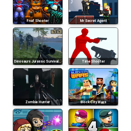
Fnaf Shooter
Mr Secret Agent
Dinosaurs Jurassic Survival World
Time Shooter
Zombie Hunter
Block City Wars