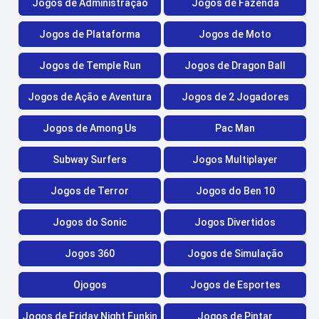
Jogos de Administração
Jogos de Fazenda
Jogos de Plataforma
Jogos de Moto
Jogos de Temple Run
Jogos de Dragon Ball
Jogos de Ação e Aventura
Jogos de 2 Jogadores
Jogos de Among Us
Pac Man
Subway Surfers
Jogos Multiplayer
Jogos de Terror
Jogos do Ben 10
Jogos do Sonic
Jogos Divertidos
Jogos 360
Jogos de Simulação
Ojogos
Jogos de Esportes
Jogos de Friday Night Funkin
Jogos de Pintar