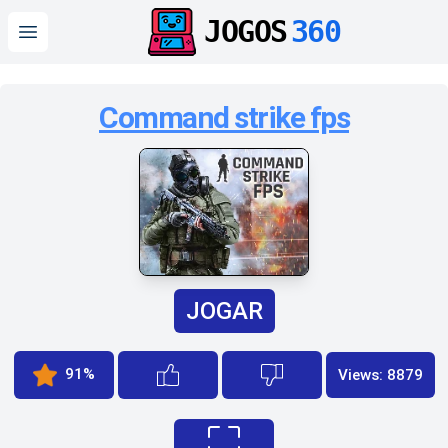
JOGOS
360
Open main menu
Command strike fps
JOGAR
91%
Views: 8879