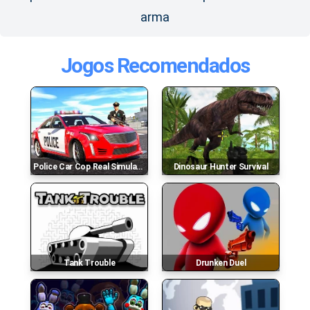
arma
Jogos Recomendados
Police Car Cop Real Simulator
Dinosaur Hunter Survival
Tank Trouble
Drunken Duel