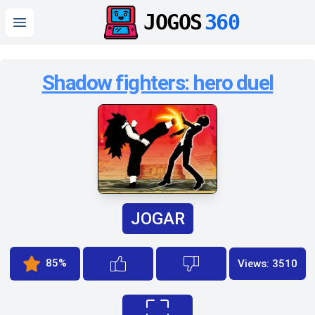
JOGOS
360
Open main menu
Shadow fighters: hero duel
JOGAR
85%
Views: 3510