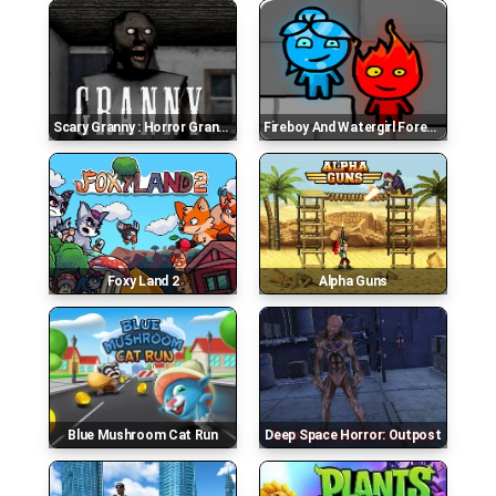
Scary Granny : Horror Granny Games
Fireboy And Watergirl Forest Temple
Foxy Land 2
Alpha Guns
Blue Mushroom Cat Run
Deep Space Horror: Outpost