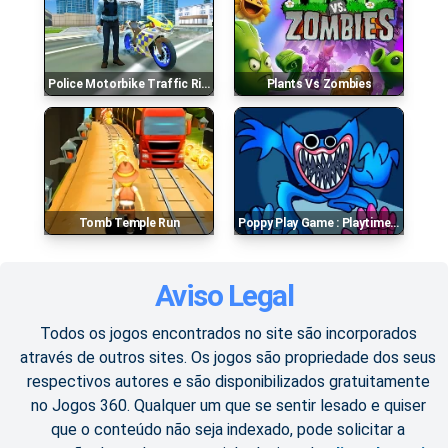
Police Motorbike Traffic Rider
Plants Vs Zombies
Tomb Temple Run
Poppy Play Game : Playtime Huggy Wuggy
Aviso Legal
Todos os jogos encontrados no site são incorporados
através de outros sites. Os jogos são propriedade dos seus
respectivos autores e são disponibilizados gratuitamente
no Jogos 360. Qualquer um que se sentir lesado e quiser
que o conteúdo não seja indexado, pode solicitar a