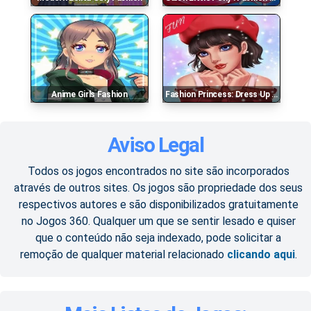
Anime Girls Fashion
Fashion Princess: Dress Up Day!
Aviso Legal
Todos os jogos encontrados no site são incorporados
através de outros sites. Os jogos são propriedade dos seus
respectivos autores e são disponibilizados gratuitamente
no Jogos 360. Qualquer um que se sentir lesado e quiser
que o conteúdo não seja indexado, pode solicitar a
remoção de qualquer material relacionado
clicando aqui
.