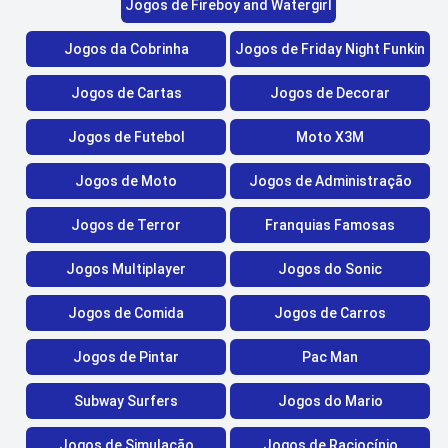
Jogos de Fireboy and Watergirl
Jogos da Cobrinha
Jogos de Friday Night Funkin
Jogos de Cartas
Jogos de Decorar
Jogos de Futebol
Moto X3M
Jogos de Moto
Jogos de Administração
Jogos de Terror
Franquias Famosas
Jogos Multiplayer
Jogos do Sonic
Jogos de Comida
Jogos de Carros
Jogos de Pintar
Pac Man
Subway Surfers
Jogos do Mario
Jogos de Simulação
Jogos de Raciocínio