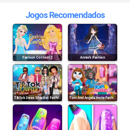
Jogos Recomendados
Fashion Contest 2
Annie's Fashion
Tiktok Divas Shacket Fashion
Tom And Angela Insta Fashion