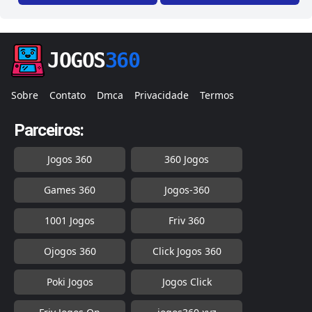
JOGOS
360
Sobre
Contato
Dmca
Privacidade
Termos
Parceiros:
Jogos 360
360 Jogos
Games 360
Jogos-360
1001 Jogos
Friv 360
Ojogos 360
Click Jogos 360
Poki Jogos
Jogos Click