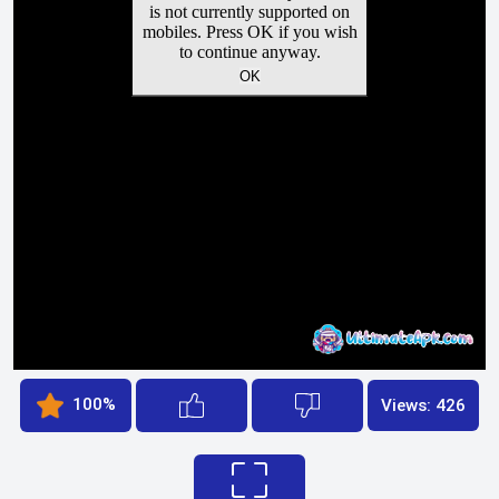
100%
Views: 426