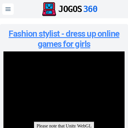
JOGOS
360
Open main menu
Fashion stylist - dress up online
games for girls