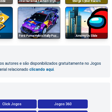
Slide
International Fashion Stylist - Dress Up Studio Dr
Merge Cyber Racers
s
Ford Puma Hybrid Rally Puzzle
Among Us Slide
os autores e são disponibilizados gratuitamente no Jogos
erial relacionado
clicando aqui
.
Click Jogos
Jogos 360