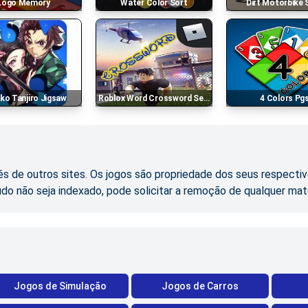
Logo Memory
Water Color Sort
Dirt Motorbike 
uko Tanjiro Jigsaw
Roblox Word Crossword Search Parchisi Star
4 Colors Pg
s de outros sites. Os jogos são propriedade dos seus respectiv
údo não seja indexado, pode solicitar a remoção de qualquer mat
Jogos de Simulação
Jogos de Carros