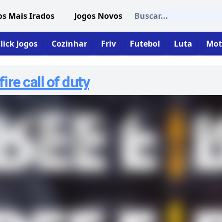
os Mais Irados
Jogos Novos
lick Jogos
Cozinhar
Friv
Futebol
Luta
Mot
re call of duty