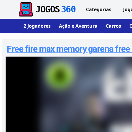
JOGOS
360
Categorias
Jog
2 Jogadores
Ação e Aventura
Carros
C
Free fire max memory garena free fi