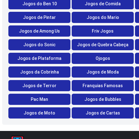
Jogos do Ben 10
Jogos de Comida
Jogos de Pintar
Jogos do Mario
Jogos de Among Us
Friv Jogos
Jogos do Sonic
Jogos de Quebra Cabeça
Jogos de Plataforma
Ojogos
Jogos da Cobrinha
Jogos de Moda
Jogos de Terror
Franquias Famosas
Pac Man
Jogos de Bubbles
Jogos de Moto
Jogos de Cartas