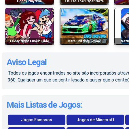
Poppy Playtime
Tic Tac Toe: Paper Note
Friday Night Funkin Slide
Cars Drifting Jigsaw
Nez
Aviso Legal
Todos os jogos encontrados no site são incorporados atravé
360. Qualquer um que se sentir lesado e quiser que o conte
Mais Listas de Jogos:
Jogos Famosos
Jogos de Minecraft