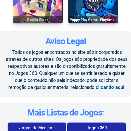
Roblox Block
Poppy Play Game : Playtime Huggy Wuggy
Aviso Legal
Todos os jogos encontrados no site são incorporados
através de outros sites. Os jogos são propriedade dos seus
respectivos autores e são disponibilizados gratuitamente
no Jogos 360. Qualquer um que se sentir lesado e quiser
que o conteúdo não seja indexado, pode solicitar a
remoção de qualquer material relacionado
clicando aqui
.
Mais Listas de Jogos:
Jogos de Meninos
Jogos 360