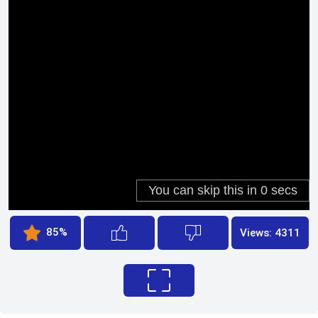
85%
Views: 4311