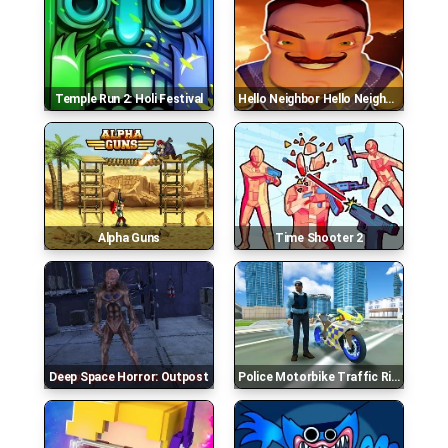
Temple Run 2: Holi Festival
Hello Neighbor Hello Neighbor
Alpha Guns
Time Shooter 2
Deep Space Horror: Outpost
Police Motorbike Traffic Rider