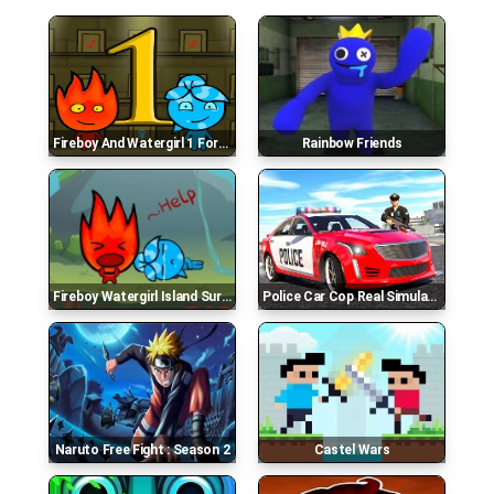
Fireboy And Watergirl 1 Forest Temple
Rainbow Friends
Fireboy Watergirl Island Survival 3
Police Car Cop Real Simulator
Naruto Free Fight : Season 2
Castel Wars