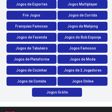
Jogos de Esportes
Jogos Multiplayer
Friv Jogos
Jogos de Corrida
Franquias Famosas
Jogos de Mahjong
Jogos de Fazenda
Jogos do Bob Esponja
Jogos de Tabuleiro
Jogos Famosos
Jogos de Plataforma
Jogos de Moda
Jogos de Cozinhar
Jogos de 2 Jogadores
Jogos de Comida
Jogos Online
Jogos Grátis