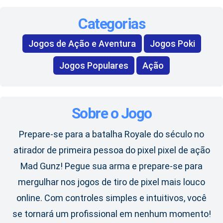
Categorias
Jogos de Ação e Aventura
Jogos Poki
Jogos Populares
Ação
Sobre o Jogo
Prepare-se para a batalha Royale do século no
atirador de primeira pessoa do pixel pixel de ação
Mad Gunz! Pegue sua arma e prepare-se para
mergulhar nos jogos de tiro de pixel mais louco
online. Com controles simples e intuitivos, você
se tornará um profissional em nenhum momento!