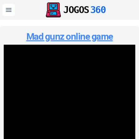
JOGOS
360
Open main menu
Mad gunz online game