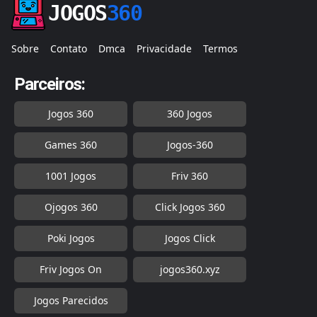
JOGOS
360
Sobre
Contato
Dmca
Privacidade
Termos
Parceiros:
Jogos 360
360 Jogos
Games 360
Jogos-360
1001 Jogos
Friv 360
Ojogos 360
Click Jogos 360
Poki Jogos
Jogos Click
Friv Jogos On
jogos360.xyz
Jogos Parecidos