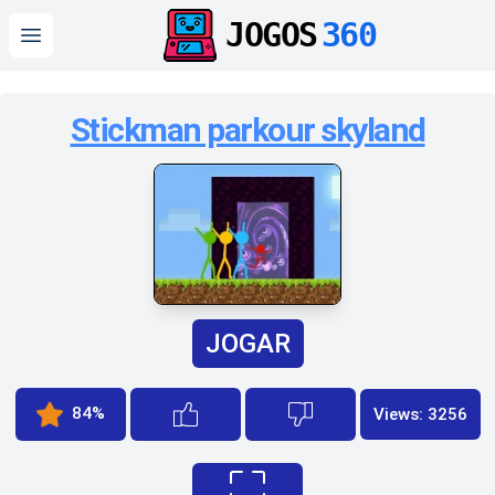
JOGOS
360
Open main menu
Stickman parkour skyland
JOGAR
84%
Views: 3256