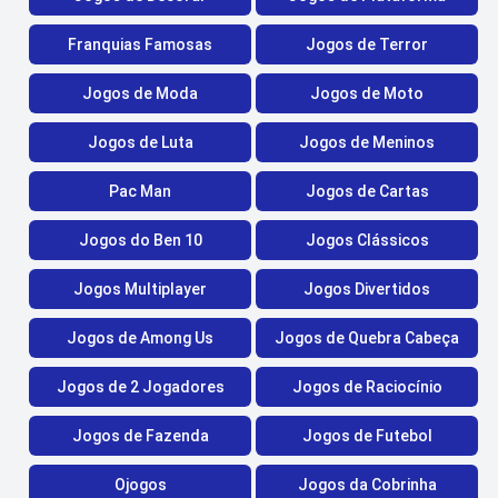
Franquias Famosas
Jogos de Terror
Jogos de Moda
Jogos de Moto
Jogos de Luta
Jogos de Meninos
Pac Man
Jogos de Cartas
Jogos do Ben 10
Jogos Clássicos
Jogos Multiplayer
Jogos Divertidos
Jogos de Among Us
Jogos de Quebra Cabeça
Jogos de 2 Jogadores
Jogos de Raciocínio
Jogos de Fazenda
Jogos de Futebol
Ojogos
Jogos da Cobrinha