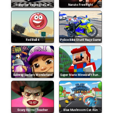
Gangstar Vegas:gta Car
Naruto Free Fight
Red Ball 4
Police Bike Stunt Race Game
Subway Surfers Wonderland
Super Mario Minecraft Runner
Scary Horror Teacher
Blue Mushroom Cat Run