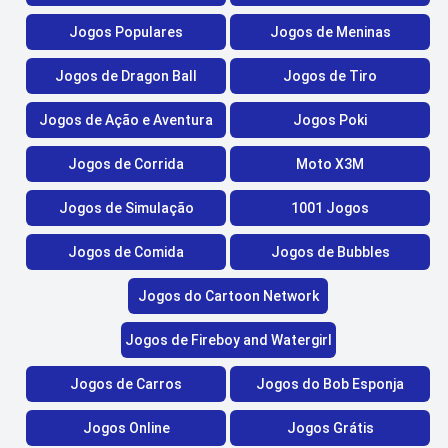
Jogos Populares
Jogos de Meninas
Jogos de Dragon Ball
Jogos de Tiro
Jogos de Ação e Aventura
Jogos Poki
Jogos de Corrida
Moto X3M
Jogos de Simulação
1001 Jogos
Jogos de Comida
Jogos de Bubbles
Jogos do Cartoon Network
Jogos de Fireboy and Watergirl
Jogos de Carros
Jogos do Bob Esponja
Jogos Online
Jogos Grátis