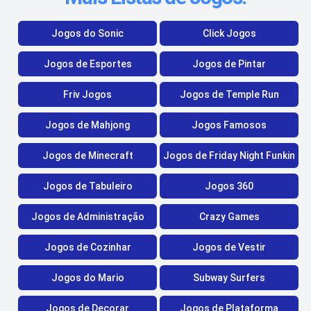
Jogos do Sonic
Click Jogos
Jogos de Esportes
Jogos de Pintar
Friv Jogos
Jogos de Temple Run
Jogos de Mahjong
Jogos Famosos
Jogos de Minecraft
Jogos de Friday Night Funkin
Jogos de Tabuleiro
Jogos 360
Jogos de Administração
Crazy Games
Jogos de Cozinhar
Jogos de Vestir
Jogos do Mario
Subway Surfers
Jogos de Decorar
Jogos de Plataforma