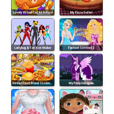
Lovely Virtual Cat At School
My Pizza Outlet
Ladybug & Cat Noir Maker
Fashion Contest 2
Street Food Stand Cooking Game For Girls
My Pony Designer