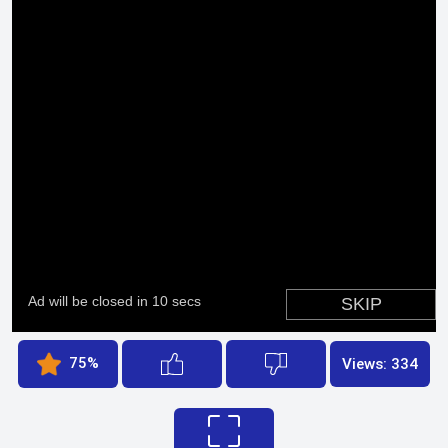
75%
Views: 334