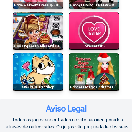
Bride & Groom Dressup - Dream Wedding Game Online
Gabbys Dollhouse: Play With Cats
Cooking Fast 3 Ribs And Pancakes
Love Tester 3
My Virtual Pet Shop
Princess Magic Christmas Diy
Aviso Legal
Todos os jogos encontrados no site são incorporados
através de outros sites. Os jogos são propriedade dos seus