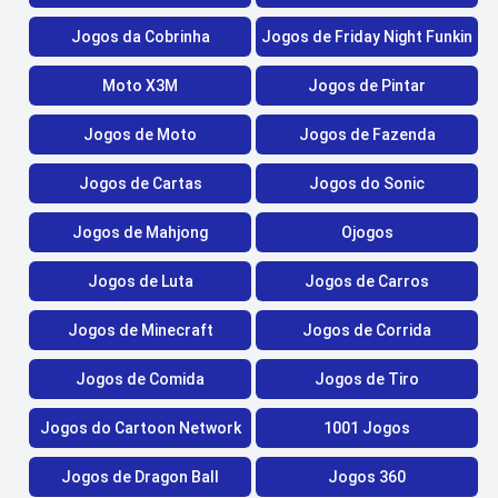
Jogos da Cobrinha
Jogos de Friday Night Funkin
Moto X3M
Jogos de Pintar
Jogos de Moto
Jogos de Fazenda
Jogos de Cartas
Jogos do Sonic
Jogos de Mahjong
Ojogos
Jogos de Luta
Jogos de Carros
Jogos de Minecraft
Jogos de Corrida
Jogos de Comida
Jogos de Tiro
Jogos do Cartoon Network
1001 Jogos
Jogos de Dragon Ball
Jogos 360