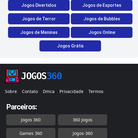
Jogos Divertidos
Jogos de Esportes
Jogos de Terror
Jogos de Bubbles
Jogos de Meninas
Jogos Online
Jogos Grátis
JOGOS
360
Sobre
Contato
Dmca
Privacidade
Termos
Parceiros:
Jogos 360
360 Jogos
Games 360
Jogos-360