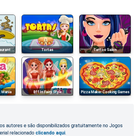
ant Dash
Tortas
Tattoo Salon
t Mania
Bff In Fairy Style
Pizza Maker Cooking Games
os autores e são disponibilizados gratuitamente no Jogos
erial relacionado
clicando aqui
.