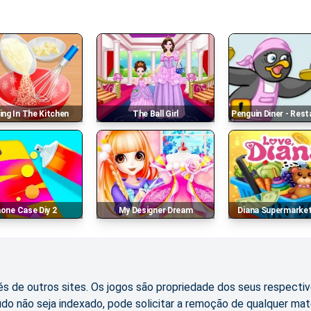
ing In The Kitchen
The Ball Girl
Penguin Diner - Restaur
hone Case Diy 2
My Designer Dream
Diana Supermarke
s de outros sites. Os jogos são propriedade dos seus respectiv
údo não seja indexado, pode solicitar a remoção de qualquer mat