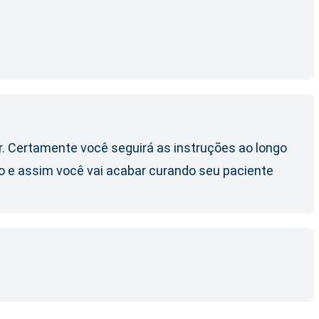
r. Certamente você seguirá as instruções ao longo
ogo e assim você vai acabar curando seu paciente