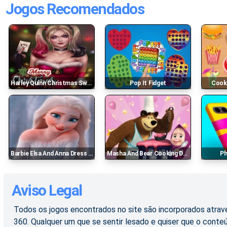
Jogos Recomendados
Harley Quinn Christmas Sweater Dress Up
Pop It Fidget
Cook
Barbie Elsa And Anna Dress Up
Masha And Bear Cooking Dash
P
Aviso Legal
Todos os jogos encontrados no site são incorporados atravé
360. Qualquer um que se sentir lesado e quiser que o conte