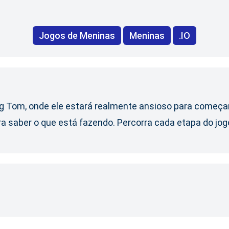
Jogos de Meninas
Meninas
.IO
ing Tom, onde ele estará realmente ansioso para começa
ara saber o que está fazendo. Percorra cada etapa do j