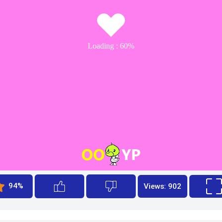
94%
Views: 902