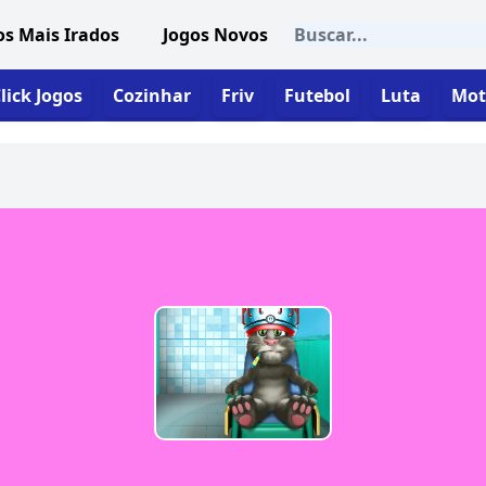
os Mais Irados
Jogos Novos
lick Jogos
Cozinhar
Friv
Futebol
Luta
Mot