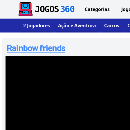
JOGOS
360
Categorias
Jog
2 Jogadores
Ação e Aventura
Carros
C
Rainbow friends