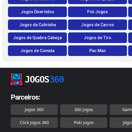
Jogos Divertidos
Friv Jogos
Jogos da Cobrinha
Jogos de Carros
Jogos de Quebra Cabeça
Jogos de Tiro
Jogos de Comida
Pac Man
JOGOS
360
Parceiros:
Jogos 360
360 Jogos
Game
Click Jogos 360
Poki Jogos
Jogo