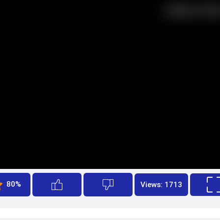
80%
Views: 1713