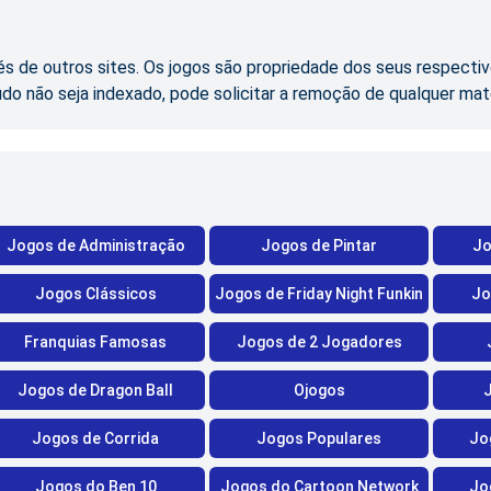
s de outros sites. Os jogos são propriedade dos seus respectiv
údo não seja indexado, pode solicitar a remoção de qualquer mat
Jogos de Administração
Jogos de Pintar
Jo
Jogos Clássicos
Jogos de Friday Night Funkin
Jo
Franquias Famosas
Jogos de 2 Jogadores
Jogos de Dragon Ball
Ojogos
Jogos de Corrida
Jogos Populares
Jo
Jogos do Ben 10
Jogos do Cartoon Network
Jo