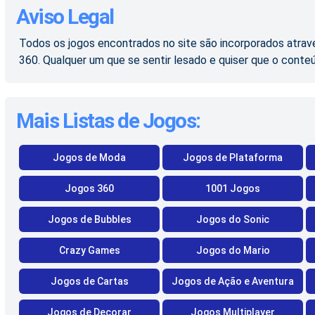
Aviso Legal
Todos os jogos encontrados no site são incorporados atravé
360. Qualquer um que se sentir lesado e quiser que o conte
Mais Listas de Jogos:
Jogos de Moda
Jogos de Plataforma
Jogos 360
1001 Jogos
Jogos de Bubbles
Jogos do Sonic
Crazy Games
Jogos do Mario
Jogos de Cartas
Jogos de Ação e Aventura
Jogos de Decorar
Jogos Multiplayer