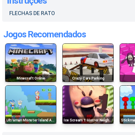
Instruções
FLECHAS DE RATO
Jogos Recomendados
Minecraft Online
Crazy Cars Parking
Ultraman Monster Island Adventure 2
Ice Scream 1: Horror Neighborhood
Stickman