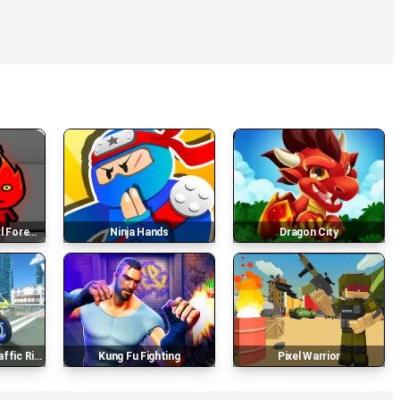
st Temple
Ninja Hands
Dragon City
ic Rider
Kung Fu Fighting
Pixel Warrior