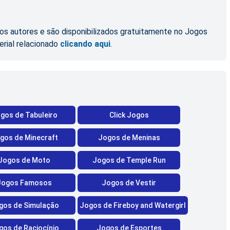
os autores e são disponibilizados gratuitamente no Jogos
erial relacionado
clicando aqui
.
gos de Tabuleiro
Click Jogos
gos de Minecraft
Jogos de Meninas
Jogos de Moto
Jogos de Temple Run
Jogos Famosos
Jogos de Vestir
gos de Simulação
Jogos de Fireboy and Watergirl
gos de Raciocínio
Jogos de Esportes