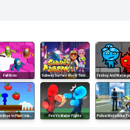
Fall Bros
Subway Surfers World Tour Tokyo
Fireboy And Watergirl Fore
 Bros In Fruit Island 2
Fire Vs Water Fights
Police Motorbike Traff