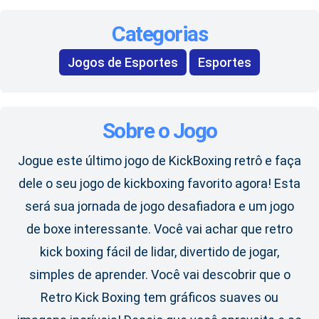
Categorias
Jogos de Esportes
Esportes
Sobre o Jogo
Jogue este último jogo de KickBoxing retrô e faça
dele o seu jogo de kickboxing favorito agora! Esta
será sua jornada de jogo desafiadora e um jogo
de boxe interessante. Você vai achar que retro
kick boxing fácil de lidar, divertido de jogar,
simples de aprender. Você vai descobrir que o
Retro Kick Boxing tem gráficos suaves ou