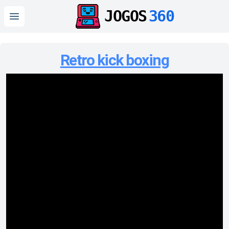
JOGOS
360
Open main menu
Retro kick boxing