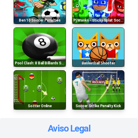
Ben 10 Soccer Penalties
Pj Masks - Sticky Splat Soccer
Pool Clash: 8 Ball Billiards Snooker
Basketball Shooter
Soccer Online
Soccer Strike Penalty Kick
Aviso Legal