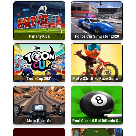
Penalty Kick
Police Car Simulator 2020
Toon Cup 2021
Moto X3m Bike Race Game - Moto X3ms Game
Moto Rider Go
Pool Clash: 8 Ball Billiards Snooker