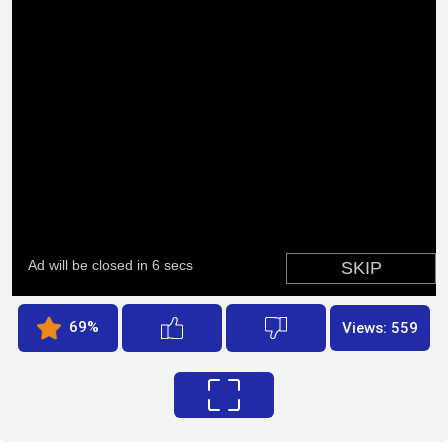
69%
Views: 559