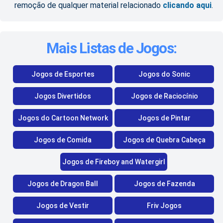
remoção de qualquer material relacionado
clicando aqui
.
Mais Listas de Jogos:
Jogos de Esportes
Jogos do Sonic
Jogos Divertidos
Jogos de Raciocínio
Jogos do Cartoon Network
Jogos de Pintar
Jogos de Comida
Jogos de Quebra Cabeça
Jogos de Fireboy and Watergirl
Jogos de Dragon Ball
Jogos de Fazenda
Jogos de Vestir
Friv Jogos