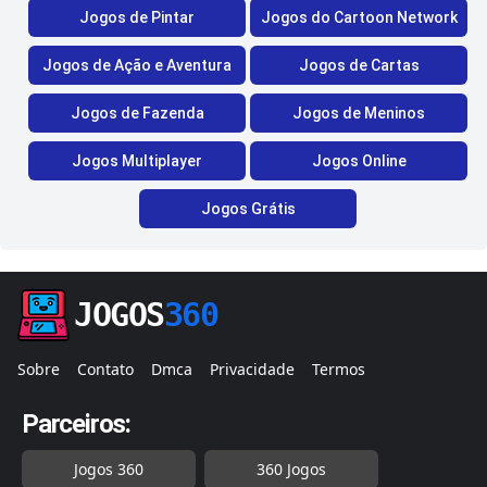
Jogos de Pintar
Jogos do Cartoon Network
Jogos de Ação e Aventura
Jogos de Cartas
Jogos de Fazenda
Jogos de Meninos
Jogos Multiplayer
Jogos Online
Jogos Grátis
JOGOS
360
Sobre
Contato
Dmca
Privacidade
Termos
Parceiros:
Jogos 360
360 Jogos