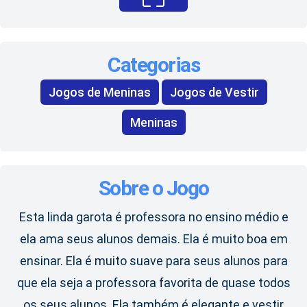
Categorias
Jogos de Meninas
Jogos de Vestir
Meninas
Sobre o Jogo
Esta linda garota é professora no ensino médio e
ela ama seus alunos demais. Ela é muito boa em
ensinar. Ela é muito suave para seus alunos para
que ela seja a professora favorita de quase todos
os seus alunos. Ela também é elegante e vestir