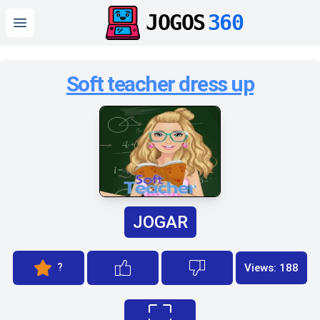
JOGOS
360
Open main menu
Soft teacher dress up
JOGAR
?
Views: 188