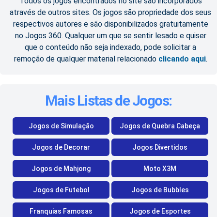
Todos os jogos encontrados no site são incorporados
através de outros sites. Os jogos são propriedade dos seus
respectivos autores e são disponibilizados gratuitamente
no Jogos 360. Qualquer um que se sentir lesado e quiser
que o conteúdo não seja indexado, pode solicitar a
remoção de qualquer material relacionado
clicando aqui
.
Mais Listas de Jogos:
Jogos de Simulação
Jogos de Quebra Cabeça
Jogos de Decorar
Jogos Divertidos
Jogos de Mahjong
Moto X3M
Jogos de Futebol
Jogos de Bubbles
Franquias Famosas
Jogos de Esportes