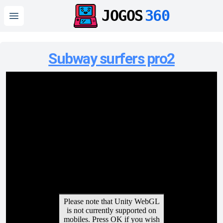
JOGOS
360
Open main menu
Subway surfers pro2