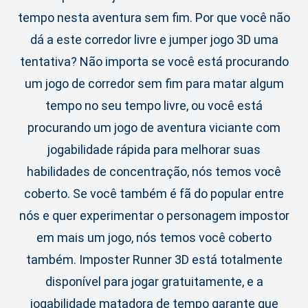
tempo nesta aventura sem fim. Por que você não
dá a este corredor livre e jumper jogo 3D uma
tentativa? Não importa se você está procurando
um jogo de corredor sem fim para matar algum
tempo no seu tempo livre, ou você está
procurando um jogo de aventura viciante com
jogabilidade rápida para melhorar suas
habilidades de concentração, nós temos você
coberto. Se você também é fã do popular entre
nós e quer experimentar o personagem impostor
em mais um jogo, nós temos você coberto
também. Imposter Runner 3D está totalmente
disponível para jogar gratuitamente, e a
jogabilidade matadora de tempo garante que