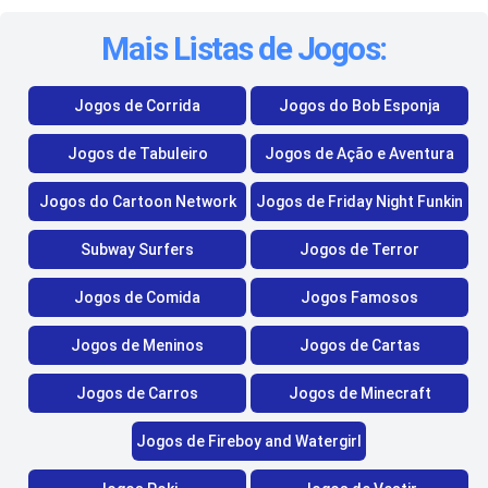
Mais Listas de Jogos:
Jogos de Corrida
Jogos do Bob Esponja
Jogos de Tabuleiro
Jogos de Ação e Aventura
Jogos do Cartoon Network
Jogos de Friday Night Funkin
Subway Surfers
Jogos de Terror
Jogos de Comida
Jogos Famosos
Jogos de Meninos
Jogos de Cartas
Jogos de Carros
Jogos de Minecraft
Jogos de Fireboy and Watergirl