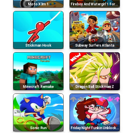
Moto X3m 1
Fireboy And Watergirl 1 Forest Temple
Stickman Hook
Subway Surfers Atlanta
Minecraft Remake
Dragon Ball Stickman Z
Sonic Run
Friday Night Funkin Unblocked Game Online