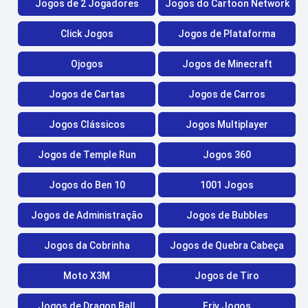
Jogos de 2 Jogadores
Jogos do Cartoon Network
Click Jogos
Jogos de Plataforma
Ojogos
Jogos de Minecraft
Jogos de Cartas
Jogos de Carros
Jogos Clássicos
Jogos Multiplayer
Jogos de Temple Run
Jogos 360
Jogos do Ben 10
1001 Jogos
Jogos de Administração
Jogos de Bubbles
Jogos da Cobrinha
Jogos de Quebra Cabeça
Moto X3M
Jogos de Tiro
Jogos de Dragon Ball
Friv Jogos