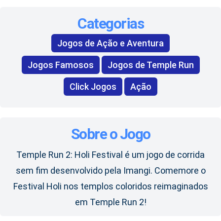
Categorias
Jogos de Ação e Aventura
Jogos Famosos
Jogos de Temple Run
Click Jogos
Ação
Sobre o Jogo
Temple Run 2: Holi Festival é um jogo de corrida
sem fim desenvolvido pela Imangi. Comemore o
Festival Holi nos templos coloridos reimaginados
em Temple Run 2!