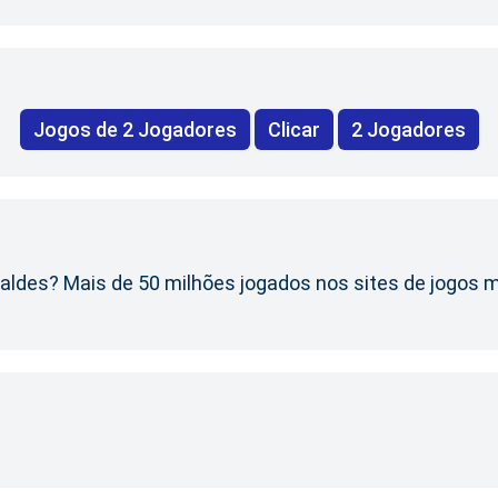
Jogos de 2 Jogadores
Clicar
2 Jogadores
des? Mais de 50 milhões jogados nos sites de jogos mai