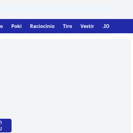
o
Poki
Raciocínio
Tiro
Vestir
.IO