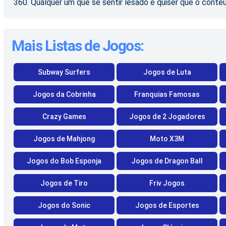
360. Qualquer um que se sentir lesado e quiser que o conte
Mais Listas de Jogos:
Subway Surfers
Jogos de Luta
Jogos da Cobrinha
Franquias Famosas
Crazy Games
Jogos de 2 Jogadores
Jogos de Mahjong
Moto X3M
Jogos do Bob Esponja
Jogos de Dragon Ball
Jogos de Tiro
Friv Jogos
Jogos do Sonic
Jogos de Esportes