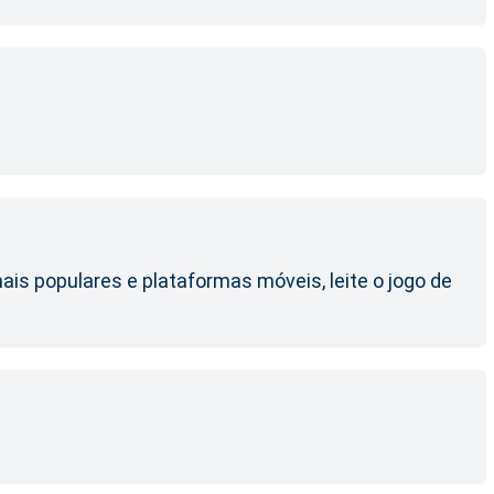
s populares e plataformas móveis, leite o jogo de