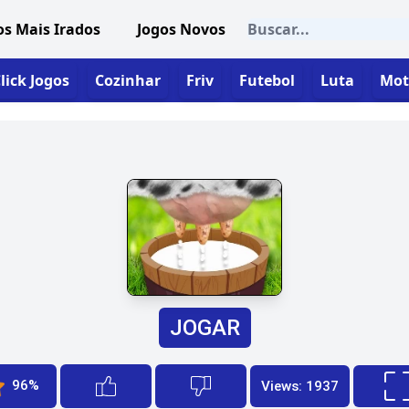
os Mais Irados
Jogos Novos
lick Jogos
Cozinhar
Friv
Futebol
Luta
Mot
JOGAR
96%
Views: 1937