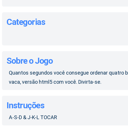
Categorias
Sobre o Jogo
Quantos segundos você consegue ordenar quatro bal
vaca, versão html5 com você. Divirta-se.
Instruções
A-S-D & J-K-L TOCAR