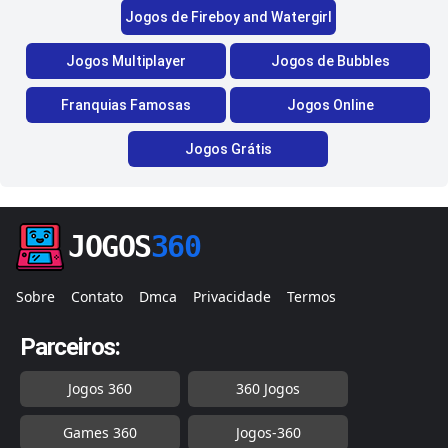
Jogos de Fireboy and Watergirl
Jogos Multiplayer
Jogos de Bubbles
Franquias Famosas
Jogos Online
Jogos Grátis
JOGOS
360
Sobre
Contato
Dmca
Privacidade
Termos
Parceiros:
Jogos 360
360 Jogos
Games 360
Jogos-360