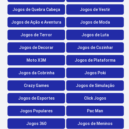
Jogos de Quebra Cabeça
Jogos de Vestir
Jogos de Ação e Aventura
Jogos de Moda
Jogos de Terror
Jogos de Luta
Jogos de Decorar
Jogos de Cozinhar
Moto X3M
Jogos de Plataforma
Jogos da Cobrinha
Jogos Poki
Crazy Games
Jogos de Simulação
Jogos de Esportes
Click Jogos
Jogos Populares
Pac Man
Jogos 360
Jogos de Meninos