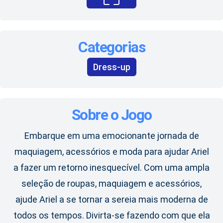
Categorias
Dress-up
Sobre o Jogo
Embarque em uma emocionante jornada de
maquiagem, acessórios e moda para ajudar Ariel
a fazer um retorno inesquecível. Com uma ampla
seleção de roupas, maquiagem e acessórios,
ajude Ariel a se tornar a sereia mais moderna de
todos os tempos. Divirta-se fazendo com que ela