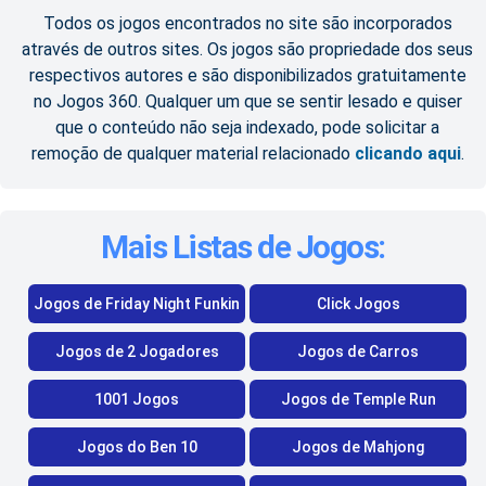
Todos os jogos encontrados no site são incorporados
através de outros sites. Os jogos são propriedade dos seus
respectivos autores e são disponibilizados gratuitamente
no Jogos 360. Qualquer um que se sentir lesado e quiser
que o conteúdo não seja indexado, pode solicitar a
remoção de qualquer material relacionado
clicando aqui
.
Mais Listas de Jogos:
Jogos de Friday Night Funkin
Click Jogos
Jogos de 2 Jogadores
Jogos de Carros
1001 Jogos
Jogos de Temple Run
Jogos do Ben 10
Jogos de Mahjong