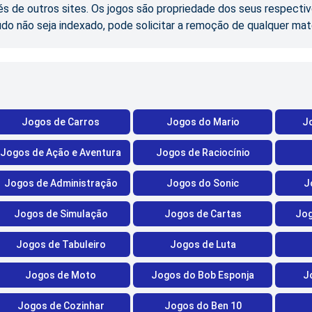
s de outros sites. Os jogos são propriedade dos seus respectiv
údo não seja indexado, pode solicitar a remoção de qualquer mat
Jogos de Carros
Jogos do Mario
J
Jogos de Ação e Aventura
Jogos de Raciocínio
Jogos de Administração
Jogos do Sonic
J
Jogos de Simulação
Jogos de Cartas
Jog
Jogos de Tabuleiro
Jogos de Luta
Jogos de Moto
Jogos do Bob Esponja
J
Jogos de Cozinhar
Jogos do Ben 10