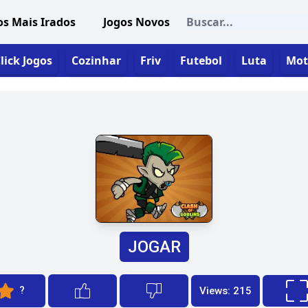
os Mais Irados
Jogos Novos
lick Jogos
Cozinhar
Friv
Futebol
Luta
Mot
JOGAR
?
Views: 215