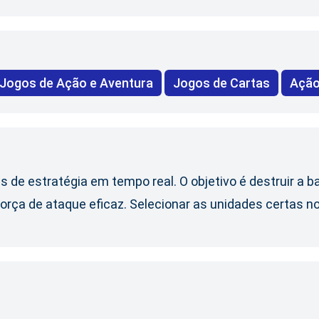
Jogos de Ação e Aventura
Jogos de Cartas
Açã
s de estratégia em tempo real. O objetivo é destruir a 
orça de ataque eficaz. Selecionar as unidades certas 