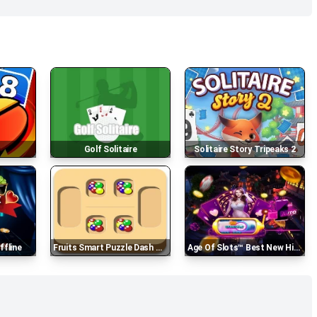
Golf Solitaire
Solitaire Story Tripeaks 2
Offline
Fruits Smart Puzzle Dash Collection Funny Game
Age Of Slots™ Best New Hit Vegas Slot Games Free