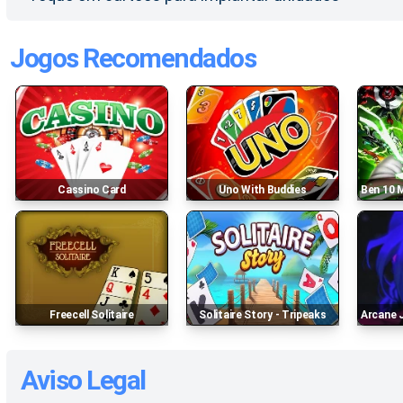
Jogos Recomendados
Cassino Card
Uno With Buddies
Ben 10 M
Freecell Solitaire
Solitaire Story - Tripeaks
Arcane Ji
Aviso Legal