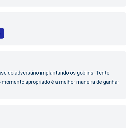
o
base do adversário implantando os goblins. Tente
no momento apropriado é a melhor maneira de ganhar