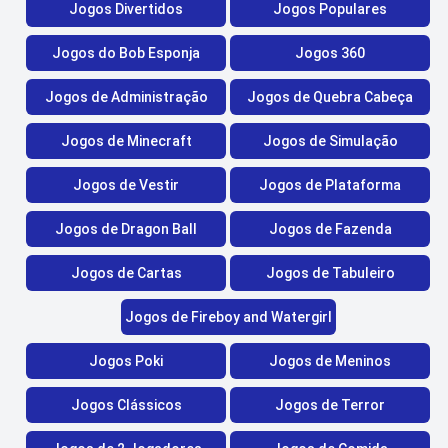
Jogos Divertidos
Jogos Populares
Jogos do Bob Esponja
Jogos 360
Jogos de Administração
Jogos de Quebra Cabeça
Jogos de Minecraft
Jogos de Simulação
Jogos de Vestir
Jogos de Plataforma
Jogos de Dragon Ball
Jogos de Fazenda
Jogos de Cartas
Jogos de Tabuleiro
Jogos de Fireboy and Watergirl
Jogos Poki
Jogos de Meninos
Jogos Clássicos
Jogos de Terror