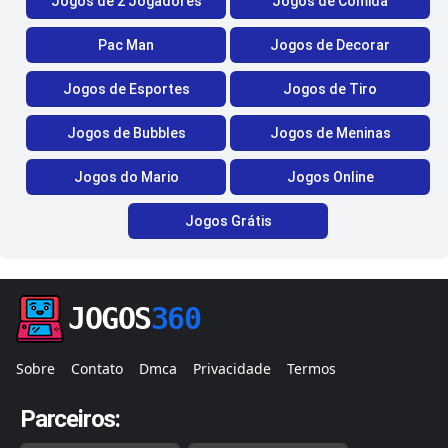
Jogos de 2 Jogadores
Jogos de Comida
Pac Man
Jogos de Decorar
Jogos de Esportes
Jogos de Tiro
Jogos de Bubbles
Jogos de Meninas
Jogos do Mario
Jogos Online
Jogos Grátis
JOGOS
360
Sobre
Contato
Dmca
Privacidade
Termos
Parceiros: