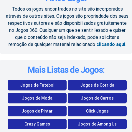
Todos os jogos encontrados no site são incorporados
através de outros sites. Os jogos são propriedade dos seus
respectivos autores e são disponibilizados gratuitamente
no Jogos 360. Qualquer um que se sentir lesado e quiser
que o conteúdo não seja indexado, pode solicitar a
remoção de qualquer material relacionado
clicando aqui
.
Mais Listas de Jogos:
Jogos de Futebol
Jogos de Corrida
Jogos de Moda
Jogos de Carros
Jogos de Pintar
Click Jogos
Crazy Games
Jogos de Among Us