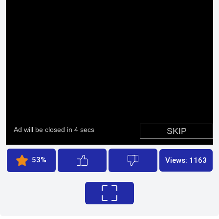
53%
Views: 1163