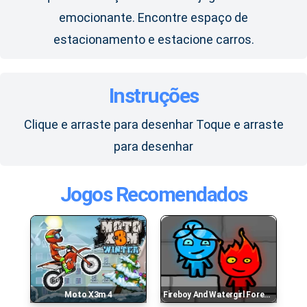
emocionante. Encontre espaço de
estacionamento e estacione carros.
Instruções
Clique e arraste para desenhar Toque e arraste
para desenhar
Jogos Recomendados
Moto X3m 4
Fireboy And Watergirl Forest Temple