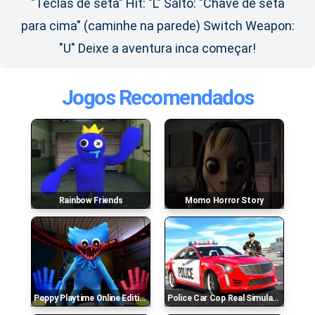
"Teclas de seta" Hit: "L" Salto: "Chave de seta
para cima" (caminhe na parede) Switch Weapon:
"U" Deixe a aventura inca começar!
Jogos Recomendados
Rainbow Friends
Momo Horror Story
Poppy Playtime Online Edition
Police Car Cop Real Simulator