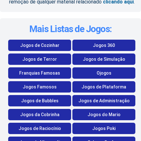
remoção de qualquer material relacionado
clicando aqui
.
Mais Listas de Jogos:
Jogos de Cozinhar
Jogos 360
Jogos de Terror
Jogos de Simulação
Franquias Famosas
Ojogos
Jogos Famosos
Jogos de Plataforma
Jogos de Bubbles
Jogos de Administração
Jogos da Cobrinha
Jogos do Mario
Jogos de Raciocínio
Jogos Poki