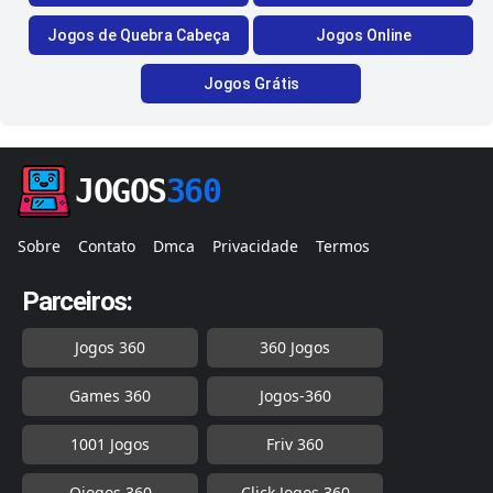
Jogos de Quebra Cabeça
Jogos Online
Jogos Grátis
JOGOS
360
Sobre
Contato
Dmca
Privacidade
Termos
Parceiros:
Jogos 360
360 Jogos
Games 360
Jogos-360
1001 Jogos
Friv 360
Ojogos 360
Click Jogos 360