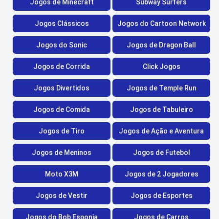
Jogos de Minecraft
Subway Surfers
Jogos Clássicos
Jogos do Cartoon Network
Jogos do Sonic
Jogos de Dragon Ball
Jogos de Corrida
Click Jogos
Jogos Divertidos
Jogos de Temple Run
Jogos de Comida
Jogos de Tabuleiro
Jogos de Tiro
Jogos de Ação e Aventura
Jogos de Meninos
Jogos de Futebol
Moto X3M
Jogos de 2 Jogadores
Jogos de Vestir
Jogos de Esportes
Jogos do Bob Esponja
Jogos de Carros