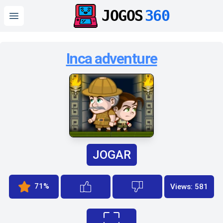
JOGOS
360
Open main menu
Inca adventure
JOGAR
71%
Views: 581