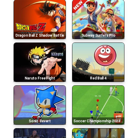
Dragon Ball Z Shadow Battle
Subway Surfers Pro
Naruto Free Fight
Red Ball 4
Sonic Revert
Soccer Championship 2023 Html5