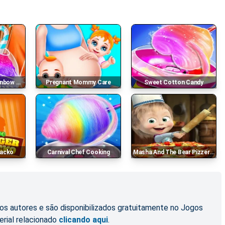
Desserts
Pregnant Mommy Care
Sweet Cotton Candy
tacko
Carnival Chef Cooking
Masha And The Bear Pizzeria ! Pizza Maker Game Onl
os autores e são disponibilizados gratuitamente no Jogos
erial relacionado
clicando aqui
.