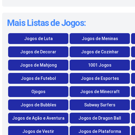
Mais Listas de Jogos:
Jogos de Luta
Jogos de Meninas
Jogos de Decorar
Jogos de Cozinhar
Jogos de Mahjong
1001 Jogos
Jogos de Futebol
Jogos de Esportes
Ojogos
Jogos de Minecraft
Jogos de Bubbles
Subway Surfers
Jogos de Ação e Aventura
Jogos de Dragon Ball
Jogos de Vestir
Jogos de Plataforma