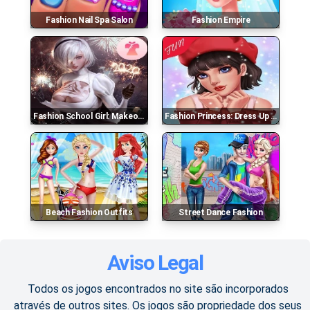
Fashion Nail Spa Salon
Fashion Empire
Fashion School Girl: Makeover & Dress Up Friends
Fashion Princess: Dress Up Day!
Beach Fashion Outfits
Street Dance Fashion
Aviso Legal
Todos os jogos encontrados no site são incorporados
através de outros sites. Os jogos são propriedade dos seus