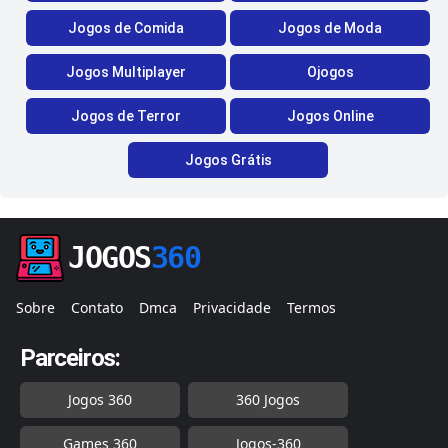
Jogos de Comida
Jogos de Moda
Jogos Multiplayer
Ojogos
Jogos de Terror
Jogos Online
Jogos Grátis
JOGOS
360
Sobre
Contato
Dmca
Privacidade
Termos
Parceiros:
Jogos 360
360 Jogos
Games 360
Jogos-360