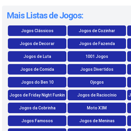
Mais Listas de Jogos:
Jogos Clássicos
Jogos de Cozinhar
Jogos de Decorar
Jogos de Fazenda
Jogos de Luta
1001 Jogos
Jogos de Comida
Jogos Divertidos
Jogos do Ben 10
Ojogos
Jogos de Friday Night Funkin
Jogos de Raciocínio
J
Jogos da Cobrinha
Moto X3M
Jogos Famosos
Jogos de Meninas