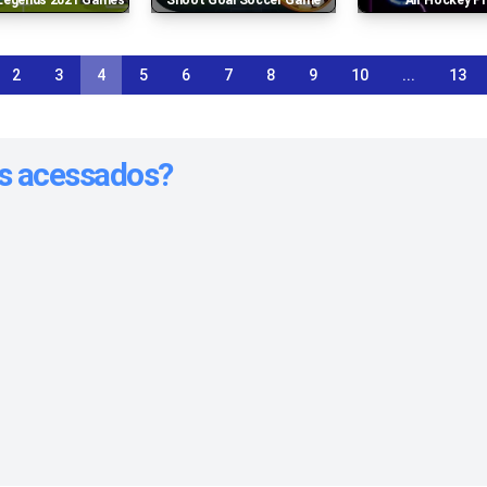
 Legends 2021 Games
Shoot Goal Soccer Game
Air Hockey P
2
3
4
5
6
7
8
9
10
...
13
is acessados?