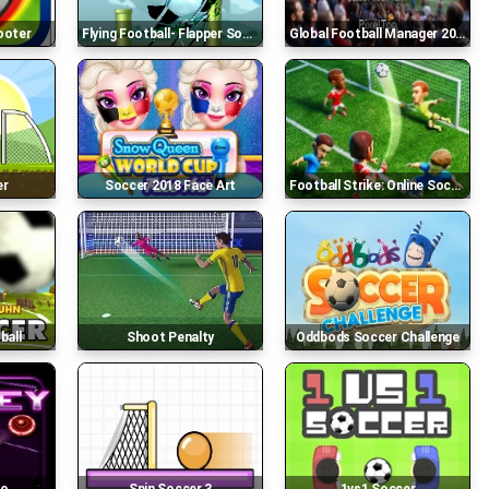
ooter
Flying Football- Flapper Soccer Game
Global Football Manager 2026 2027
er
Soccer 2018 Face Art
Football Strike: Online Soccer
ball
Shoot Penalty
Oddbods Soccer Challenge