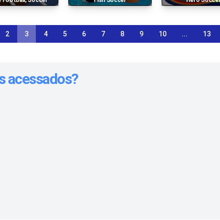
le Football, Soccer
Fish Soccer
Hero Socce
2
3
4
5
6
7
8
9
10
...
13
is acessados?