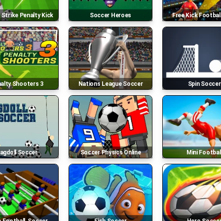
r Strike Penalty Kick
Soccer Heroes
Free Kick Footbal
nalty Shooters 3
Nations League Soccer
Spin Soccer
Ragdoll Soccer
Soccer Physics Online
Mini Footbal