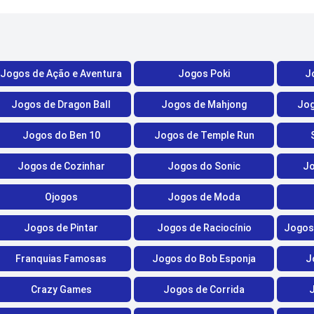
Jogos de Ação e Aventura
Jogos Poki
J
Jogos de Dragon Ball
Jogos de Mahjong
Jog
Jogos do Ben 10
Jogos de Temple Run
Jogos de Cozinhar
Jogos do Sonic
Jo
Ojogos
Jogos de Moda
Jogos de Pintar
Jogos de Raciocínio
Jogos
Franquias Famosas
Jogos do Bob Esponja
J
Crazy Games
Jogos de Corrida