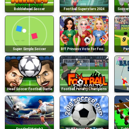
Bobblehead Soccer
Football Superstars 2024
Socce
Super Simple Soccer
Bff Princess Vote For Football 2018
Pe
Head Soccer Football Game
Football Penalty Champions