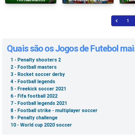
Football Match3
2018 Soccer Cup Touch
Tab
1
Quais são os Jogos de Futebol ma
1 - Penalty shooters 2
2 - Football masters
3 - Rocket soccer derby
4 - Football legends
6 - Fifa football 2022
7 - Football legends 2021
8 - Football strike - multiplayer soccer
9 - Penalty challenge
10 - World cup 2020 soccer