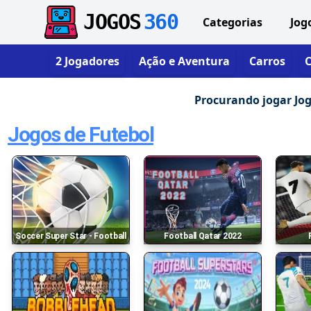
JOGOS
360
Categorias
Jog
2 Jogadores
Ação e Aventura
Carros
C
Procurando jogar Jogo
Jogos de Futebol
Soccer Super Star - Football
Football Qatar 2022