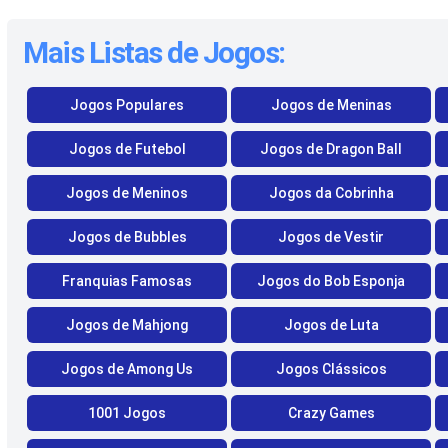
Mais Listas de Jogos:
Jogos Populares
Jogos de Meninas
Jogos de Futebol
Jogos de Dragon Ball
Jogos de Meninos
Jogos da Cobrinha
Jogos de Bubbles
Jogos de Vestir
Franquias Famosas
Jogos do Bob Esponja
Jogos de Mahjong
Jogos de Luta
Jogos de Among Us
Jogos Clássicos
1001 Jogos
Crazy Games