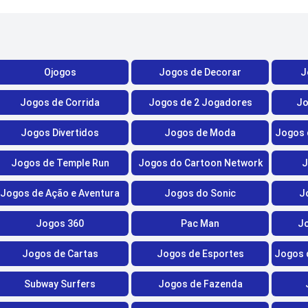
Ojogos
Jogos de Decorar
J
Jogos de Corrida
Jogos de 2 Jogadores
Jo
Jogos Divertidos
Jogos de Moda
Jogos d
Jogos de Temple Run
Jogos do Cartoon Network
J
Jogos de Ação e Aventura
Jogos do Sonic
J
Jogos 360
Pac Man
Jo
Jogos de Cartas
Jogos de Esportes
Jogos d
Subway Surfers
Jogos de Fazenda