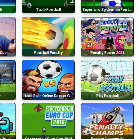
96
Table Football
Superhero Spiderman Football Soccer League Game
 Cup
Football Penalty
Penalty Power 2021
r
Head Ball - Online Soccer Game
Play Football