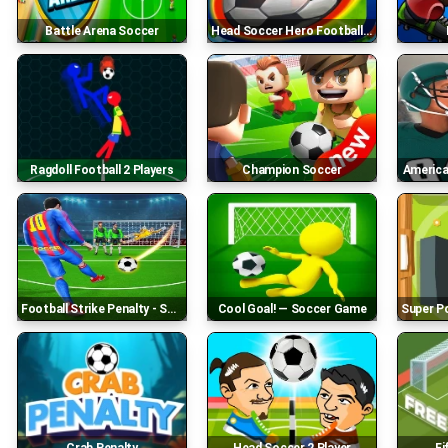
Battle Arena Soccer
Head Soccer Hero Football Game
Ragdoll Football 2 Players
Champion Soccer
Americ
Football Strike Penalty - Soccer Games
Cool Goal! — Soccer Game
Super Pong B