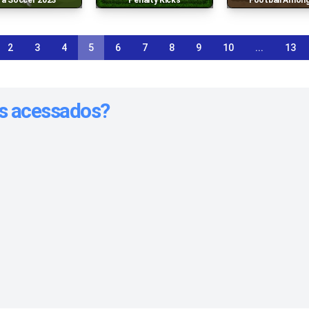
ifa Soccer 2023
Penalty Kicks
Football Amon
2
3
4
5
6
7
8
9
10
...
13
is acessados?